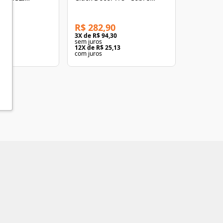
Polido
Cromado
R$ 282,90
R$ 69,9
3
3
X de
R$ 94,30
3
X de
R$ 2
sem juros
sem juros
95
12
X de
R$ 25,13
12
X de
R$ 
com juros
com juros