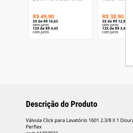
Ladrão
R$ 49,90
R$ 38,90
3
X de
R$ 16,63
3
X de
R$ 12,96
sem juros
sem juros
12
X de
R$ 4,43
12
X de
R$ 3,45
com juros
com juros
Descrição do Produto
Válvula Click para Lavatório 1601 2.3/8 X 1 Dou
Perflex