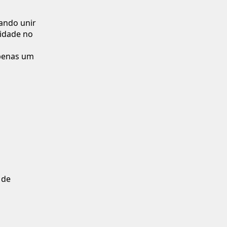
ando unir
lidade no
apenas um
 de