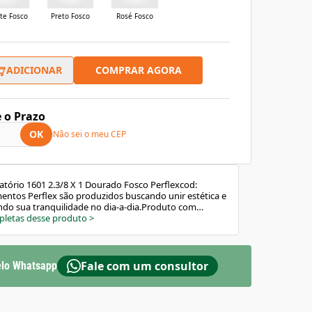
ite Fosco
Preto Fosco
Rosé Fosco
COMPRAR AGORA
ADICIONAR
e o Prazo
OK
Não sei o meu CEP
vatório 1601 2.3/8 X 1 Dourado Fosco Perflexcod:
tos Perflex são produzidos buscando unir estética e
indo sua tranquilidade no dia-a-dia.Produto com
 fecha com apenas um click) elimina mau cheiro e
pletas desse produto
>
écnicasMarca: PerflexLinha: Válvula 1601Cor:
FoscoTemperatura máxima da água: 70°CInstalação:
1”Composição básica: liga de cobre, inox, plástico de
eros.Garantia: 12 anosDimensõesAltura: 7cmLargura:
Fale com um consultor
lo Whatsapp
6,3cm