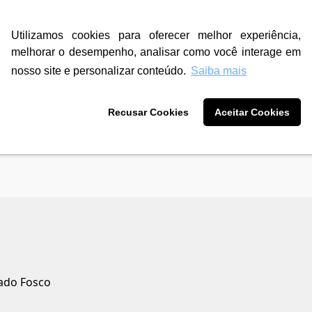
Cromada
Utilizamos cookies para oferecer melhor experiência,
R$ 143,90
R$ 280,90
3
X de
R$ 47,96
3
X de
R$ 93,6
melhorar o desempenho, analisar como você interage em
sem juros
sem juros
12
X de
R$ 12,78
12
X de
R$ 24,
nosso site e personalizar conteúdo.
Saiba mais
com juros
com juros
Recusar Cookies
Aceitar Cookies
rado Fosco