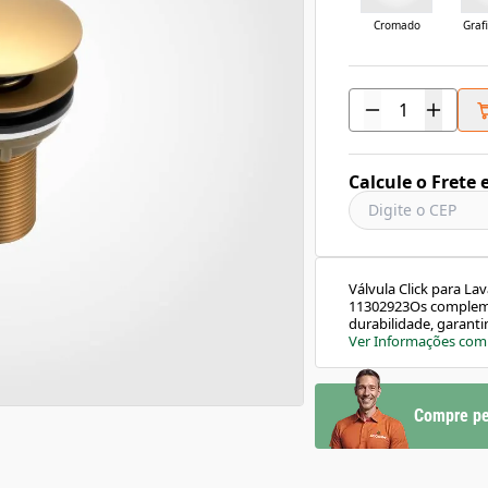
Cromado
Graf
Calcule o Frete 
Válvula Click para La
11302923Os complemen
durabilidade, garant
sistema click (abre e
Ver Informações com
insetos.Informações T
DouradoAcabamento: 
FácilBitola: 2.3/8” x 
engenharia e elastôm
Compre pe
6,3cmComprimento: 