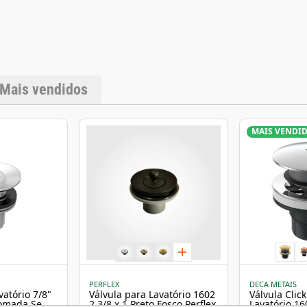
Mais vendidos
MAIS VENDI
PERFLEX
DECA METAIS
vatório 7/8"
Válvula para Lavatório 1602
Válvula Clic
romada Sem
2.3/8 x 1 Preto Fosco Perflex
Lavatório 16