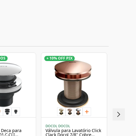
DOS
+ 10% OFF PIX
DOCOL DOCOL
DOCOL
k Deca para
Válvula para Lavatório Click
Válvula p
01.C.CLI
Clack Docol 7/8" Cobre
Universal