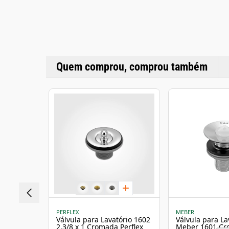
Quem comprou, comprou também
PERFLEX
MEBER
Válvula para Lavatório 1602
Válvula para La
2.3/8 x 1 Cromada Perflex
Meber 1601 C