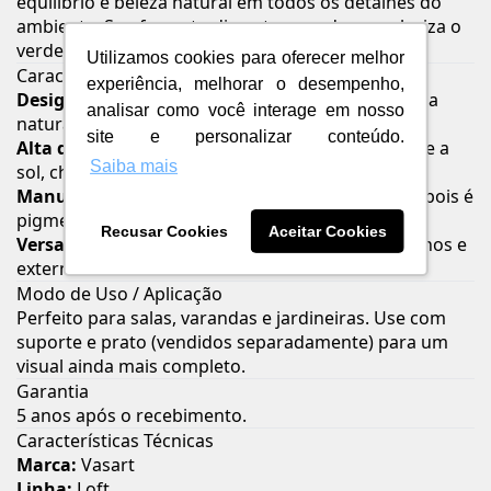
equilíbrio e beleza natural em todos os detalhes do
ambiente. Seu formato discreto e moderno valoriza o
verde das plantas e transmite leveza ao espaço.
Utilizamos cookies para oferecer melhor
Características e Benefícios
experiência, melhorar o desempenho,
Design minimalista e sofisticado:
Realça a beleza
analisar como você interage em nosso
natural das plantas.
site e personalizar conteúdo.
Alta durabilidade:
Polietileno reciclável resistente a
Saiba mais
sol, chuva e impactos leves.
Manutenção fácil:
Não desbota com a lavagem, pois é
pigmentado na massa.
Recusar Cookies
Aceitar Cookies
Versatilidade de uso:
Ideal para ambientes internos e
externos.
Modo de Uso / Aplicação
Perfeito para salas, varandas e jardineiras. Use com
suporte e prato (vendidos separadamente) para um
visual ainda mais completo.
Garantia
5 anos após o recebimento.
Características Técnicas
Marca:
Vasart
Linha:
Loft